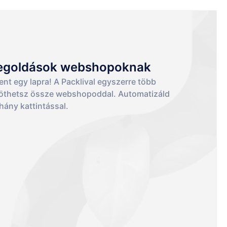
 megoldások webshopoknak
ent egy lapra! A Packlival egyszerre több
köthetsz össze webshopoddal. Automatizáld
éhány kattintással.