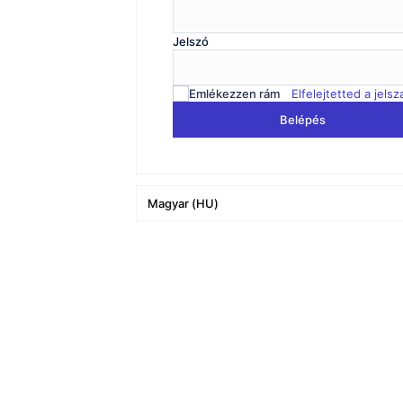
Jelszó
Emlékezzen rám
Elfelejtetted a jels
Belépés
Magyar
(
HU
)